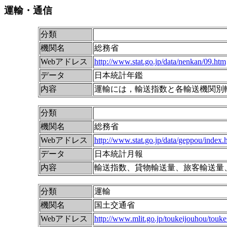
運輸・通信
分類
機関名
総務省
Webアドレス
http://www.stat.go.jp/data/nenkan/09.htm
データ
日本統計年鑑
内容
運輸には，輸送指数と各輸送機関別
分類
機関名
総務省
Webアドレス
http://www.stat.go.jp/data/geppou/index.
データ
日本統計月報
内容
輸送指数、貸物輸送量、旅客輸送量
分類
運輸
機関名
国土交通省
Webアドレス
http://www.mlit.go.jp/toukeijouhou/tou