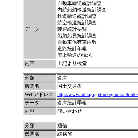
自動車輸送統計調査
内航船舶輸送統計調査
鉄道輸送統計調査
航空輸送統計調査
データ
陸運統計要覧
船舶船員統計調査
自動車保有車両数
道路統計年報
海上輸送の現況
内容
上記
より検索
分類
倉庫
機関名
国土交通省
Webアドレス
http://www.mlit.go.jp/toukeijouhou/touke
データ
倉庫統計季報
内容
問い合わせ
分類
通信
機関名
総務省