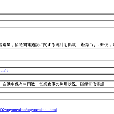
輸送量，輸送関連施設に関する統計を掲載、通信には，郵便，
htm#f
、自動車保有車両数、営業倉庫の利用状況、郵便電信電話
kei02/unyunenkan/unyunenkan_.html