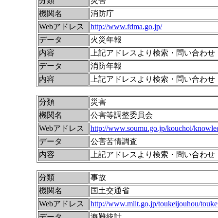
分類
災害
機関名
消防庁
Webアドレス
http://www.fdma.go.jp/
データ
火災年報
内容
上記アドレスより検索・問い合わせ
データ
消防年報
内容
上記アドレスより検索・問い合わせ
分類
災害
機関名
公害等調整委員会
Webアドレス
http://www.soumu.go.jp/kouchoi/knowled
データ
公害苦情調査
内容
上記アドレスより検索・問い合わせ
分類
事故
機関名
国土交通省
Webアドレス
http://www.mlit.go.jp/toukeijouhou/touke
データ
海難統計