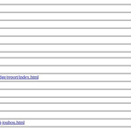
ge/report/index.html
i-jouhou.html