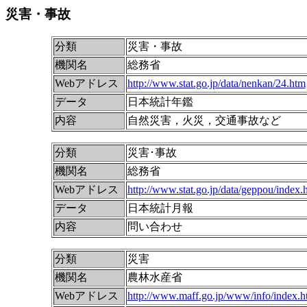
災害・事故
分類
災害・事故
機関名
総務省
Webアドレス
http://www.stat.go.jp/data/nenkan/24.htm
データ
日本統計年鑑
内容
自然災害，火災，交通事故など
分類
災害･事故
機関名
総務省
Webアドレス
http://www.stat.go.jp/data/geppou/index.
データ
日本統計月報
内容
問い合わせ
分類
災害
機関名
農林水産省
Webアドレス
http://www.maff.go.jp/www/info/index.h