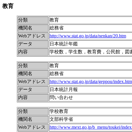
教育
分類
教育
機関名
総務省
Webアドレス
http://www.stat.go.jp/data/nenkan/20.htm
データ
日本統計年鑑
内容
学校数，学生数，教育費，公民館，図
分類
教育
機関名
総務省
Webアドレス
http://www.stat.go.jp/data/geppou/index.htm
データ
日本統計月報
内容
問い合わせ
分類
学校教育
機関名
文部科学省
Webアドレス
http://www.mext.go.jp/b_menu/toukei/index