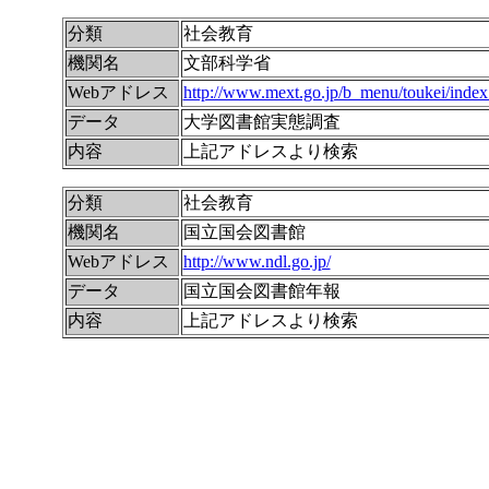
分類
社会教育
機関名
文部科学省
Webアドレス
http://www.mext.go.jp/b_menu/toukei/index
データ
大学図書館実態調査
内容
上記アドレスより検索
分類
社会教育
機関名
国立国会図書館
Webアドレス
http://www.ndl.go.jp/
データ
国立国会図書館年報
内容
上記アドレスより検索