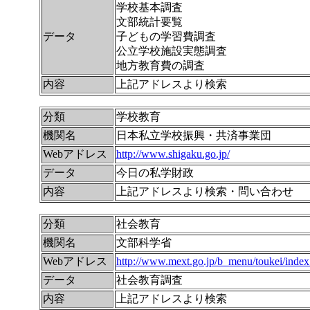
学校基本調査
文部統計要覧
データ
子どもの学習費調査
公立学校施設実態調査
地方教育費の調査
内容
上記アドレスより検索
分類
学校教育
機関名
日本私立学校振興・共済事業団
Webアドレス
http://www.shigaku.go.jp/
データ
今日の私学財政
内容
上記アドレスより検索・問い合わせ
分類
社会教育
機関名
文部科学省
Webアドレス
http://www.mext.go.jp/b_menu/toukei/index
データ
社会教育調査
内容
上記アドレスより検索