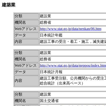
建築業
分類
建設業
機関名
総務省
Webアドレス
http://www.stat.go.jp/data/nenkan/06.htm
データ
日本統計年鑑
内容
建設工事の受注・着工・施工，滅失建
分類
建設業
機関名
総務省
Webアドレス
http://www.stat.go.jp/data/geppou/index.ht
データ
日本統計月報
建設工事受注額、公共機関からの受注
内容
総合統計（出来高ベース）
分類
建設業
機関名
国土交通省