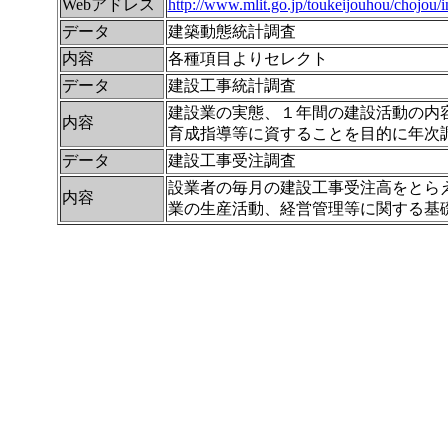
Webアドレス
http://www.mlit.go.jp/toukeijouhou/chojou/
データ
建築動態統計調査
内容
各種項目よりセレクト
データ
建設工事統計調査
建設業の実態、１年間の建設活動の内
内容
育成指導等に資することを目的に年次
データ
建設工事受注調査
設業者の毎月の建設工事受注高をとら
内容
業の生産活動、経営管理等に関する基