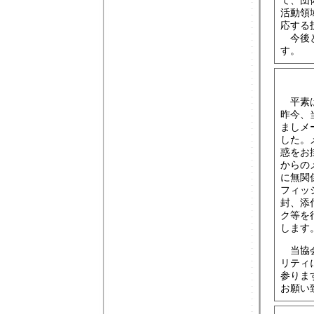
て、団
活動領
応する
今後と
す。
平素は
昨今、
ましメ
した。
惑をお
からの
に無関
フィッ
封、添
ク等を
します
当協会
リティ
参りま
お願い