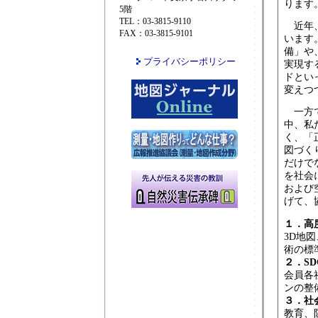
ります
5階
TEL：03-3815-9110
近年、
FAX：03-3815-9101
います
備」や
プライバシーポリシー
実現する
ドとい
変えつ
一方で
中、私
く、「
図づく
だけで
を社会
および
げて、
１．高
3D地図
術の標
２．S
会員各
ンの整
３．社
教育、