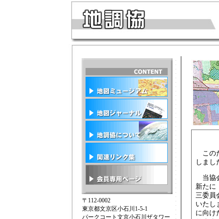
このた
しまし
当協会
新たに
三委員
〒112-0002
いたし
東京都文京区小石川1-5-1
に向け
パークコート文京小石川ザタワー